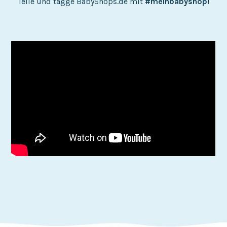
Teile und tagge BabyShops.de mit
#meinbabyshop!